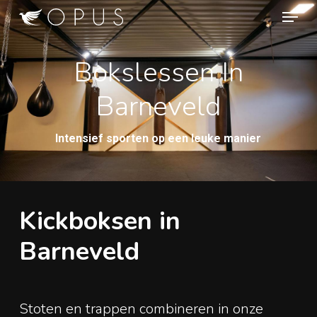
Skip
Menu
to
Close
main
Bokslessen In
Men
content
Barneveld
Intensief sporten op een leuke manier
Kickboksen in
Barneveld
Stoten en trappen combineren in onze