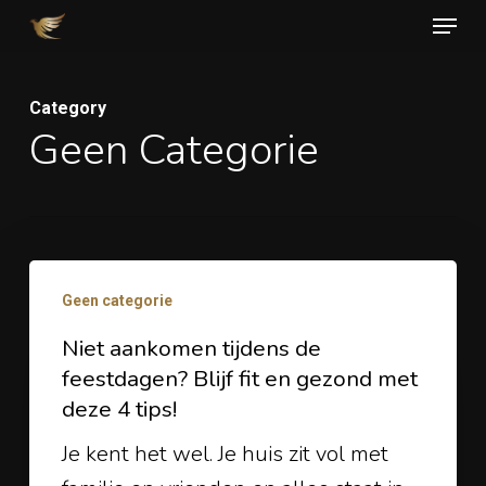
Skip
Menu
to
Close
main
Men
Category
content
Geen Categorie
Niet
Geen categorie
aankomen
tijdens
Niet aankomen tijdens de
feestdagen? Blijf fit en gezond met
de
deze 4 tips!
feestdagen?
Blijf
Je kent het wel. Je huis zit vol met
fit