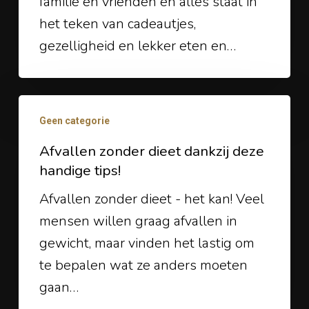
familie en vrienden en alles staat in
en
het teken van cadeautjes,
gezond
gezelligheid en lekker eten en…
met
deze
Afvallen
4
Geen categorie
zonder
tips!
dieet
Afvallen zonder dieet dankzij deze
handige tips!
dankzij
deze
Afvallen zonder dieet - het kan! Veel
handige
mensen willen graag afvallen in
tips!
gewicht, maar vinden het lastig om
te bepalen wat ze anders moeten
gaan…